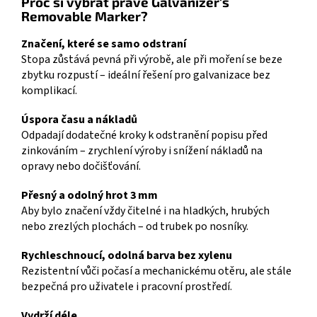
Proč si vybrat právě Galvanizer's
Removable Marker?
Značení, které se samo odstraní
Stopa zůstává pevná při výrobě, ale při moření se beze
zbytku rozpustí – ideální řešení pro galvanizace bez
komplikací.
Úspora času a nákladů
Odpadají dodatečné kroky k odstranění popisu před
zinkováním – zrychlení výroby i snížení nákladů na
opravy nebo dočišťování.
Přesný a odolný hrot 3 mm
Aby bylo značení vždy čitelné i na hladkých, hrubých
nebo zrezlých plochách – od trubek po nosníky.
Rychleschnoucí, odolná barva bez xylenu
Rezistentní vůči počasí a mechanickému otěru, ale stále
bezpečná pro uživatele i pracovní prostředí.
Vydrží déle