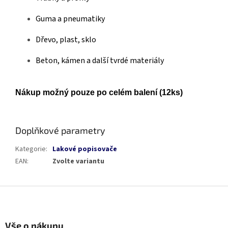
Guma a pneumatiky
Dřevo, plast, sklo
Beton, kámen a další tvrdé materiály
Nákup možný pouze po celém balení (12ks)
Doplňkové parametry
Kategorie
:
Lakové popisovače
EAN
:
Zvolte variantu
Z
á
p
a
Vše o nákupu