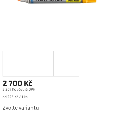
2 700 Kč
3 267 Kč včetně DPH
Měrná
od 225 Kč / 1 ks
cena:
Zvolte variantu