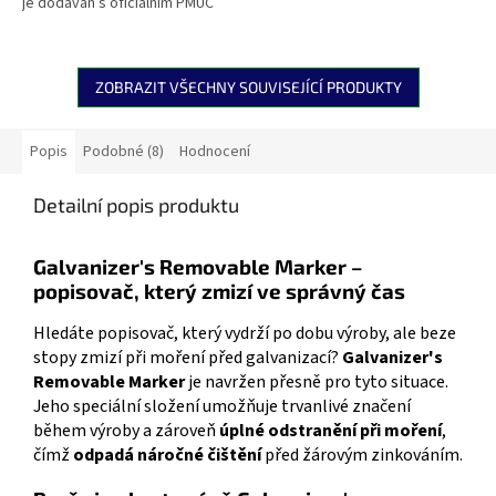
je dodáván s oficiálním PMUC
sklo, gumu i keramiku....
certifikátem (EDF). Bezpečný
pro nerez a slitiny – bez...
ZOBRAZIT VŠECHNY SOUVISEJÍCÍ PRODUKTY
Popis
Podobné (8)
Hodnocení
Detailní popis produktu
Galvanizer's Removable Marker –
popisovač, který zmizí ve správný čas
Hledáte popisovač, který vydrží po dobu výroby, ale beze
stopy zmizí při moření před galvanizací?
Galvanizer's
Removable Marker
je navržen přesně pro tyto situace.
Jeho speciální složení umožňuje trvanlivé značení
během výroby a zároveň
úplné odstranění při moření
,
čímž
odpadá náročné čištění
před žárovým zinkováním.