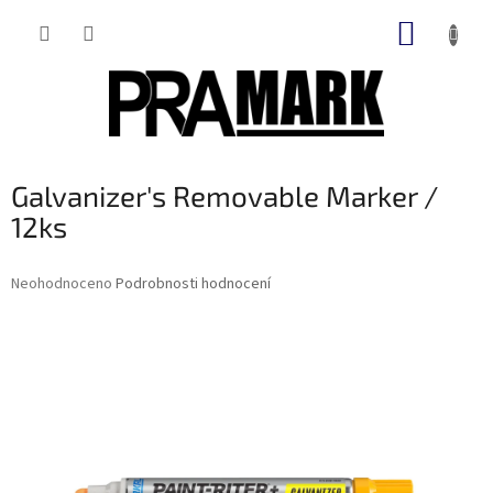
Přejít
NÁKUP
na
obsah
KOŠÍK
Galvanizer's Removable Marker /
12ks
Průměrné
Neohodnoceno
Podrobnosti hodnocení
hodnocení
produktu
je
0,0
z
5
hvězdiček.