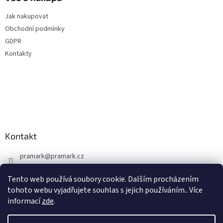
t
Jak nakupovat
í
Obchodní podmínky
GDPR
Kontakty
Kontakt
pramark
@
pramark.cz
+420 251 561 029
Tento web používá soubory cookie. Dalším procházením
tohoto webu vyjadřujete souhlas s jejich používáním.. Více
informací
zde
.