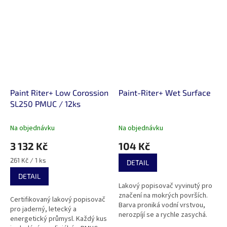
Paint Riter+ Low Corossion
Paint-Riter+ Wet Surface
SL250 PMUC / 12ks
Na objednávku
Na objednávku
3 132 Kč
104 Kč
Měrná
261 Kč / 1 ks
DETAIL
cena:
DETAIL
Lakový popisovač vyvinutý pro
značení na mokrých površích.
Certifikovaný lakový popisovač
Barva proniká vodní vrstvou,
pro jaderný, letecký a
nerozpíjí se a rychle zasychá.
energetický průmysl. Každý kus
Vhodný pro ocel, hliník, plast,