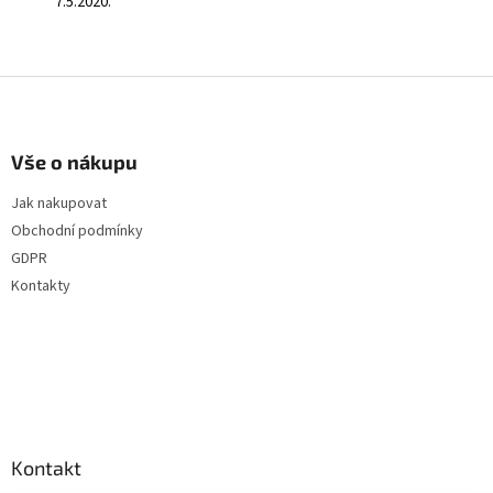
7.5.2020.
Z
á
p
a
Vše o nákupu
t
Jak nakupovat
í
Obchodní podmínky
GDPR
Kontakty
Kontakt