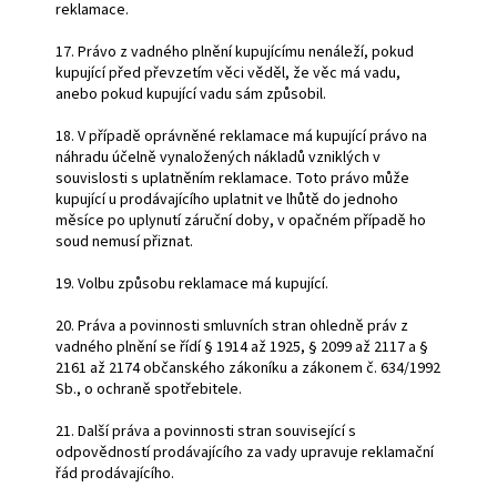
reklamace.
17. Právo z vadného plnění kupujícímu nenáleží, pokud
kupující před převzetím věci věděl, že věc má vadu,
anebo pokud kupující vadu sám způsobil.
18. V případě oprávněné reklamace má kupující právo na
náhradu účelně vynaložených nákladů vzniklých v
souvislosti s uplatněním reklamace. Toto právo může
kupující u prodávajícího uplatnit ve lhůtě do jednoho
měsíce po uplynutí záruční doby, v opačném případě ho
soud nemusí přiznat.
19. Volbu způsobu reklamace má kupující.
20. Práva a povinnosti smluvních stran ohledně práv z
vadného plnění se řídí § 1914 až 1925, § 2099 až 2117 a §
2161 až 2174 občanského zákoníku a zákonem č. 634/1992
Sb., o ochraně spotřebitele.
21. Další práva a povinnosti stran související s
odpovědností prodávajícího za vady upravuje reklamační
řád prodávajícího.