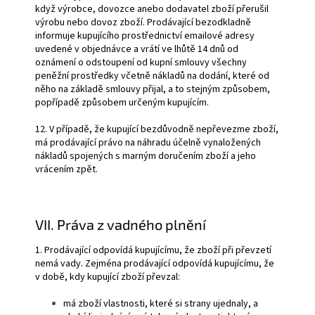
když výrobce, dovozce anebo dodavatel zboží přerušil
výrobu nebo dovoz zboží. Prodávající bezodkladně
informuje kupujícího prostřednictví emailové adresy
uvedené v objednávce a vrátí ve lhůtě 14 dnů od
oznámení o odstoupení od kupní smlouvy všechny
peněžní prostředky včetně nákladů na dodání, které od
něho na základě smlouvy přijal, a to stejným způsobem,
popřípadě způsobem určeným kupujícím.
12. V případě, že kupující bezdůvodně nepřevezme zboží,
má prodávající právo na náhradu účelně vynaložených
nákladů spojených s marným doručením zboží a jeho
vrácením zpět.
VII. Práva z vadného plnění
1. Prodávající odpovídá kupujícímu, že zboží při převzetí
nemá vady. Zejména prodávající odpovídá kupujícímu, že
v době, kdy kupující zboží převzal:
má zboží vlastnosti, které si strany ujednaly, a