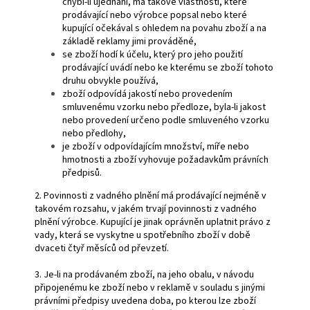
chybí-li ujednání, má takové vlastnosti, které
prodávající nebo výrobce popsal nebo které
kupující očekával s ohledem na povahu zboží a na
základě reklamy jimi prováděné,
se zboží hodí k účelu, který pro jeho použití
prodávající uvádí nebo ke kterému se zboží tohoto
druhu obvykle používá,
zboží odpovídá jakostí nebo provedením
smluvenému vzorku nebo předloze, byla-li jakost
nebo provedení určeno podle smluveného vzorku
nebo předlohy,
je zboží v odpovídajícím množství, míře nebo
hmotnosti a zboží vyhovuje požadavkům právních
předpisů.
2. Povinnosti z vadného plnění má prodávající nejméně v
takovém rozsahu, v jakém trvají povinnosti z vadného
plnění výrobce. Kupující je jinak oprávněn uplatnit právo z
vady, která se vyskytne u spotřebního zboží v době
dvaceti čtyř měsíců od převzetí.
3. Je-li na prodávaném zboží, na jeho obalu, v návodu
připojenému ke zboží nebo v reklamě v souladu s jinými
právními předpisy uvedena doba, po kterou lze zboží