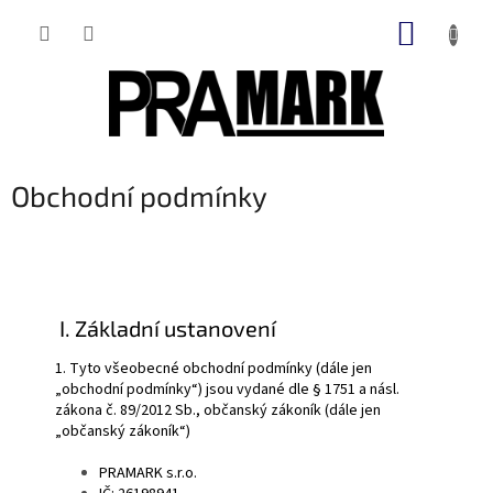
Přejít
NÁKUP
na
obsah
KOŠÍK
Obchodní podmínky
I. Základní ustanovení
1. Tyto všeobecné obchodní podmínky (dále jen
„obchodní podmínky“) jsou vydané dle § 1751 a násl.
zákona č. 89/2012 Sb., občanský zákoník (dále jen
„občanský zákoník“)
PRAMARK s.r.o.