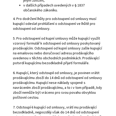
jiným zbožím,
v dalších případech uvedených v § 1837
občanského zákoníku.
4. Pro dodržení lhůty pro odstoupení od smlouvy musí
kupující odeslat prohlášení o odstoupení ve lhůtě pro
odstoupení od smlouvy.
5. Pro odstoupení od kupní smlouvy může kupující využít
vzorový formulář k odstoupení od smlouvy poskytovaný
prodávajícím. Odstoupení od kupní smlouvy zašle kupující
na emailovou nebo doručovací adresu prodávajícího
uvedenou v těchto obchodních podmínkách. Prodávající
potvrdí kupujícímu bezodkladně přijetí formuláře.
6. Kupující, který odstoupil od smlouvy, je povinen vrátit
prodávajícímu zboží do 14 dnů od odstoupení od smlouvy
prodávajícímu. Kupující nese náklady spojené s
navrácením zboží prodávajícímu, a to i v tom případě, kdy
zboží nemůže být vráceno pro svou povahu obvyklou
poštovní cestou.
7. Odstoupí-li kupující od smlouvy, vrátí mu prodávající
bezodkladně, nejpozději však do 14 dnů od odstoupení