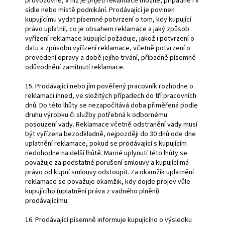
provozovně, v níž je přijetí reklamace možné, případně i v
sídle nebo místě podnikání. Prodávající je povinen
kupujícímu vydat písemné potvrzení o tom, kdy kupující
právo uplatnil, co je obsahem reklamace a jaký způsob
vyřízení reklamace kupující požaduje, jakož i potvrzení o
datu a způsobu vyřízení reklamace, včetně potvrzení o
provedení opravy a době jejího trvání, případně písemné
odůvodnění zamítnutí reklamace.
15. Prodávající nebo jím pověřený pracovník rozhodne o
reklamaci ihned, ve složitých případech do tří pracovních
dnů. Do této lhůty se nezapočítává doba přiměřená podle
druhu výrobku či služby potřebná k odbornému
posouzení vady. Reklamace včetně odstranění vady musí
být vyřízena bezodkladně, nejpozději do 30 dnů ode dne
uplatnění reklamace, pokud se prodávající s kupujícím
nedohodne na delší lhůtě. Marné uplynutí této lhůty se
považuje za podstatné porušení smlouvy a kupující má
právo od kupní smlouvy odstoupit. Za okamžik uplatnění
reklamace se považuje okamžik, kdy dojde projev vůle
kupujícího (uplatnění práva z vadného plnění)
prodávajícímu.
16. Prodávající písemně informuje kupujícího o výsledku