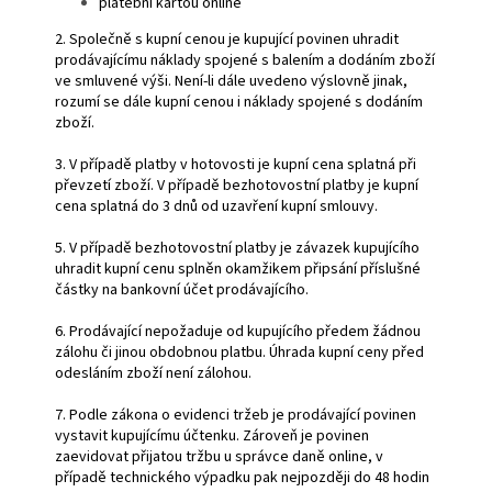
platební kartou online
2. Společně s kupní cenou je kupující povinen uhradit
prodávajícímu náklady spojené s balením a dodáním zboží
ve smluvené výši. Není-li dále uvedeno výslovně jinak,
rozumí se dále kupní cenou i náklady spojené s dodáním
zboží.
3. V případě platby v hotovosti je kupní cena splatná při
převzetí zboží. V případě bezhotovostní platby je kupní
cena splatná do 3 dnů od uzavření kupní smlouvy.
5. V případě bezhotovostní platby je závazek kupujícího
uhradit kupní cenu splněn okamžikem připsání příslušné
částky na bankovní účet prodávajícího.
6. Prodávající nepožaduje od kupujícího předem žádnou
zálohu či jinou obdobnou platbu. Úhrada kupní ceny před
odesláním zboží není zálohou.
7. Podle zákona o evidenci tržeb je prodávající povinen
vystavit kupujícímu účtenku. Zároveň je povinen
zaevidovat přijatou tržbu u správce daně online, v
případě technického výpadku pak nejpozději do 48 hodin