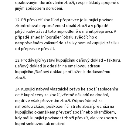
opakovaným doručováním zboží, resp. náklady spojené s
jiným způsobem doručení.
12. Při převzetí zboží od přepravce je kupující povinen
zkontrolovat neporušenost obalů zboží a v případě
jakýchkoliv závad toto neprodleně oznámit přepravci. V
případě shledání porušení obalu svědčícího o
neoprávněném vniknutí do zásilky nemusí kupující zásilku
od přepravce převzít.
13. Prodávající vystaví kupujícímu daňový doklad – fakturu.
Daňový doklad je odeslán na emailovou adresu
kupujícího./Daňový doklad je přiložen k dodávanému
zboží.
14. Kupující nabývá vlastnické právo ke zboží zaplacením
celé kupní ceny za zboží, včetně nákladů na dodání,
nejdříve však převzetím zboží. Odpovědnost za
nahodilou zkázu, poškození či ztrátu zboží přechází na
kupujícího okamžikem převzetí zboží nebo okamžikem,
kdy měl kupující povinnost zboží převzít, ale v rozporu s
kupní smlouvou tak neučinil.