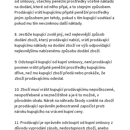
od smlouvy, všechny peněžní prostředky včetně nákladů
na dodání, které od něho přijal, a to stejným způsobem.
Prodávající vrátí kupujícímu přijaté peněžní prostředky
jiným způsobem jen tehdy, pokud s tím kupující souhlasí a
pokud mu tím nevzniknou další náklady.
8. Jestliže kupující zvolil jiný, než nejlevnější způsob
dodání zboží, který prodávající nabízí, vrátí prodávající
kupujícímu náklady na dodání zboží ve výši odpovídající
nejlevnějšímu nabízenému způsobu dodání zboží.
9. Odstoupí-li kupující od kupní smlouvy, není prodávající
povinen vrátit přijaté peněžní prostředky kupujícímu
dříve, než mu kupující zboží předá nebo prokáže, že
zboží prodávajícímu odeslal.
10. Zboží musí vrátit kupující prodávajícímu nepoškozené,
neopotřebené a neznečištěné a je-li to možné, v
původním obalu. Nárok na náhradu škody vzniklé na zboží
je prodávající oprávněn jednostranně započíst proti
nároku kupujícího na vrácení kupní ceny.
11. Prodávající je oprávněn odstoupit od kupní smlouvy z
důvodu vyprodání zásob, nedostupnosti zboží, anebo