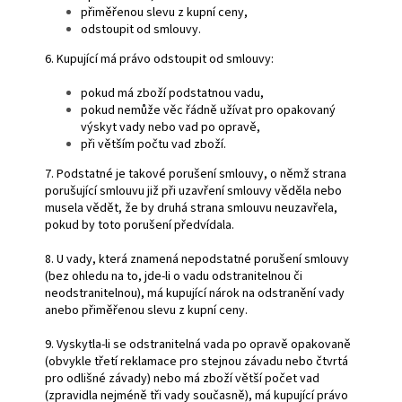
přiměřenou slevu z kupní ceny,
odstoupit od smlouvy.
6. Kupující má právo odstoupit od smlouvy:
pokud má zboží podstatnou vadu,
pokud nemůže věc řádně užívat pro opakovaný
výskyt vady nebo vad po opravě,
při větším počtu vad zboží.
7. Podstatné je takové porušení smlouvy, o němž strana
porušující smlouvu již při uzavření smlouvy věděla nebo
musela vědět, že by druhá strana smlouvu neuzavřela,
pokud by toto porušení předvídala.
8. U vady, která znamená nepodstatné porušení smlouvy
(bez ohledu na to, jde-li o vadu odstranitelnou či
neodstranitelnou), má kupující nárok na odstranění vady
anebo přiměřenou slevu z kupní ceny.
9. Vyskytla-li se odstranitelná vada po opravě opakovaně
(obvykle třetí reklamace pro stejnou závadu nebo čtvrtá
pro odlišné závady) nebo má zboží větší počet vad
(zpravidla nejméně tři vady současně), má kupující právo