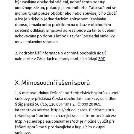
být zasílána obchodní sdělení, neboť tento postup
umožňuje zákon, pokud jej neodmítnete. Tato sdělení se
mohou týkat pouze obdobného nebo souvisejícího zboží
a lze je kdykoliv jednoduchým způsobem (zasláním
dopisu, emailu nebo proklikem na odkaz v obchodním
sdělení) odhlásit. Emailová adresa bude za tímto účelem
uchovávána po dobu 3 let od uzavření poslední smlouvy
mezi smluvními stranami.
2. Podrobnější informace o ochraně osobních údajů
naleznete v Zásadách ochrany osobních údajů
ZDE
X. Mimosoudní řešení sporů
1. K mimosoudnímu řešení spotřebitelských sporů z kupní
smlouvy je příslušná Česká obchodní inspekce, se sídlem
Štěpánská 567/15, 120 00 Praha 2, IČ: 000 20 869,
internetová adresa: https://adr.coi.cz/cs. Platformu pro
řešení sporů on-line nacházející se na internetové adrese
http://ec.europa.eu/consumers/odr je možné využít při
řešení sporů mezi prodávajícím a kupujícím z kupní
smlouvy.