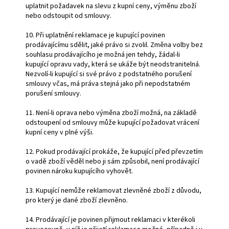
uplatnit požadavek na slevu z kupní ceny, výměnu zboží
nebo odstoupit od smlouvy.
10. Při uplatnění reklamace je kupující povinen
prodávajícímu sdělit, jaké právo si zvolil. Změna volby bez
souhlasu prodávajícího je možná jen tehdy, žádal-li
kupující opravu vady, která se ukáže být neodstranitelná.
Nezvolí-li kupující si své právo z podstatného porušení
smlouvy včas, má práva stejná jako při nepodstatném
porušení smlouvy.
11. Není-li oprava nebo výměna zboží možná, na základě
odstoupení od smlouvy může kupující požadovat vrácení
kupní ceny v plné výši.
12. Pokud prodávající prokáže, že kupující před převzetím
o vadě zboží věděl nebo ji sám způsobil, není prodávající
povinen nároku kupujícího vyhovět.
13. Kupující nemůže reklamovat zlevněné zboží z důvodu,
pro který je dané zboží zlevněno.
14. Prodávající je povinen přijmout reklamaci v kterékoli