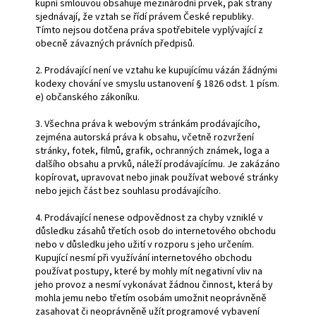
kupní smlouvou obsahuje mezinárodní prvek, pak strany
sjednávají, že vztah se řídí právem České republiky.
Tímto nejsou dotčena práva spotřebitele vyplývající z
obecně závazných právních předpisů.
2. Prodávající není ve vztahu ke kupujícímu vázán žádnými
kodexy chování ve smyslu ustanovení § 1826 odst. 1 písm.
e) občanského zákoníku.
3. Všechna práva k webovým stránkám prodávajícího,
zejména autorská práva k obsahu, včetně rozvržení
stránky, fotek, filmů, grafik, ochranných známek, loga a
dalšího obsahu a prvků, náleží prodávajícímu. Je zakázáno
kopírovat, upravovat nebo jinak používat webové stránky
nebo jejich část bez souhlasu prodávajícího.
4. Prodávající nenese odpovědnost za chyby vzniklé v
důsledku zásahů třetích osob do internetového obchodu
nebo v důsledku jeho užití v rozporu s jeho určením.
Kupující nesmí při využívání internetového obchodu
používat postupy, které by mohly mít negativní vliv na
jeho provoz a nesmí vykonávat žádnou činnost, která by
mohla jemu nebo třetím osobám umožnit neoprávněně
zasahovat či neoprávněně užít programové vybavení