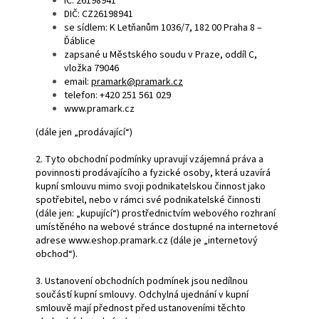
IČ: 26198941
DIČ: CZ26198941
se sídlem: K Letňanům 1036/7, 182 00 Praha 8 –
Ďáblice
zapsané u Městského soudu v Praze, oddíl C,
vložka 79046
email:
pramark@pramark.cz
telefon: +420 251 561 029
www.pramark.cz
(dále jen „prodávající“)
2. Tyto obchodní podmínky upravují vzájemná práva a
povinnosti prodávajícího a fyzické osoby, která uzavírá
kupní smlouvu mimo svoji podnikatelskou činnost jako
spotřebitel, nebo v rámci své podnikatelské činnosti
(dále jen: „kupující“) prostřednictvím webového rozhraní
umístěného na webové stránce dostupné na internetové
adrese www.eshop.pramark.cz (dále je „internetový
obchod“).
3. Ustanovení obchodních podmínek jsou nedílnou
součástí kupní smlouvy. Odchylná ujednání v kupní
smlouvě mají přednost před ustanoveními těchto