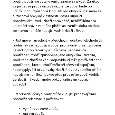
použít, použijí se ustanovení o záruce za jakost. Zárukou
za jakost se prodávající zavazuje, že zboží bude po
určitou dobu způsobilé k použití pro obvyklý účel nebo že
si zachová obvyklé vlastnosti. Vytkl-li kupující
prodávajícímu vadu zboží oprávněně, neběží lhůta pro
uplatnění práv z vadného plnění ani záruční doba po dobu,
po kterou nemůže kupující vadné zboží užívat.
4. Ustanovení uvedená v předchozím odstavci obchodních
podmínek se nepoužijí u zboží prodávaného za nižší cenu
na vadu, pro kterou byla nižší cena ujednána, na
opotřebení zboží způsobené jeho obvyklým užíváním, u
použitého zboží na vadu odpovídající míře používání nebo
opotřebení, kterou zboží mělo při převzetí kupujícím,
nebo vyplývá-li to z povahy zboží. Právo z vadného plnění
kupujícímu nenáleží, pokud před převzetím zboží věděl,
že zboží má vadu, anebo pokud vadu sám kupující
způsobil.
5. V případě výskytu vady může kupující prodávajícímu
předložit reklamaci a požadovat:
výměnu za nové zboží,
opravu zboží,