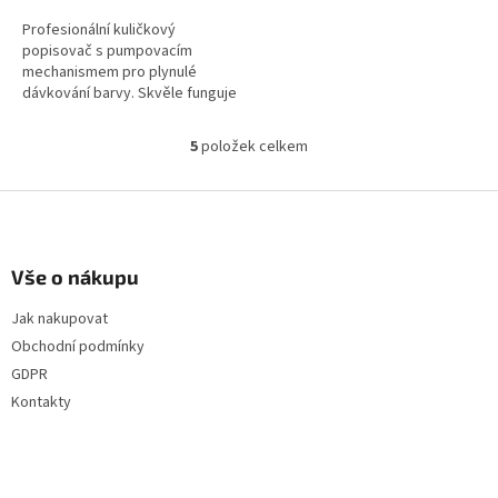
Profesionální kuličkový
popisovač s pumpovacím
mechanismem pro plynulé
dávkování barvy. Skvěle funguje
na hrubých, mastných i
znečištěných površích. Robustní
5
položek celkem
O
kovové tělo, odolný...
v
l
Z
á
á
d
p
a
a
Vše o nákupu
c
t
í
Jak nakupovat
í
p
r
Obchodní podmínky
v
GDPR
k
Kontakty
y
v
ý
p
i