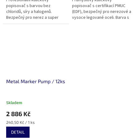
Profesionální kuličkový
Průmyslový kuličkový
popisovač s barvou bez
popisovač s certifikací PMUC
chloridů, síry a halogenů.
(EDF), bezpečný pro nerezové a
Bezpečný pro nerez a super
vysoce legované oceli. Barva s
slitiny, ideální pro značení i na
nízkým obsahem síry a
mastných nebo rezavých
halogenidů odolává vodě,
površích. Odolává...
chemikáliím i...
Metal Marker Pump / 12ks
Skladem
2 886 Kč
Měrná
240,50 Kč / 1 ks
cena:
DETAIL