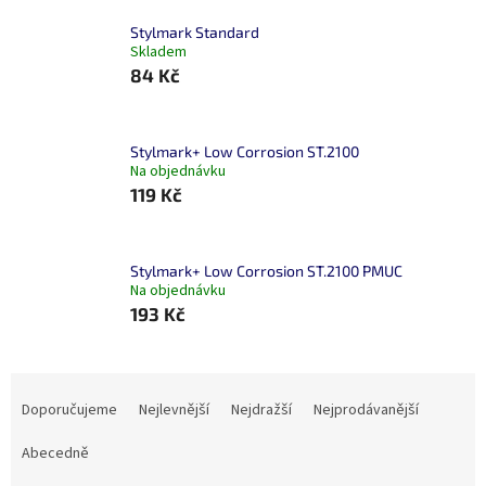
Stylmark Standard
Skladem
84 Kč
Stylmark+ Low Corrosion ST.2100
Na objednávku
119 Kč
Stylmark+ Low Corrosion ST.2100 PMUC
Na objednávku
193 Kč
Ř
a
Doporučujeme
Nejlevnější
Nejdražší
Nejprodávanější
z
e
Abecedně
n