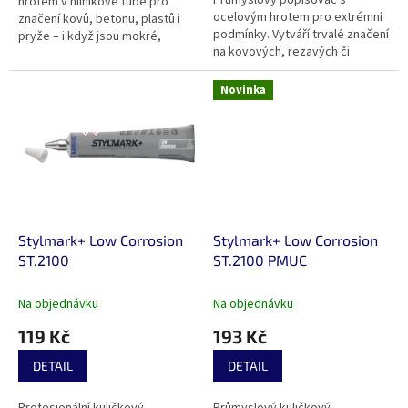
Průmyslový popisovač s
hrotem v hliníkové tubě pro
hvězdiček.
ocelovým hrotem pro extrémní
značení kovů, betonu, plastů i
podmínky. Vytváří trvalé značení
pryže – i když jsou mokré,
na kovových, rezavých či
mastné nebo znečištěné.
mastných površích, které vydrží
Rychleschnoucí barva bez
až 1000 °C. Aplikuje se při...
xylenu odolá...
Novinka
Stylmark+ Low Corrosion
Stylmark+ Low Corrosion
ST.2100
ST.2100 PMUC
Na objednávku
Na objednávku
119 Kč
193 Kč
DETAIL
DETAIL