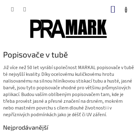
Přejít
NÁKUP
na
obsah
KOŠÍK
Popisovače v tubě
Již více než 50 let vyrábí společnost MARKAL popisovače v tubě
té nejvyšší kvality. Díky ocelovému kuličkovému hrotu
nalisovanému na silnou hliníkovou stiskací tubu a husté, jasné
barvě, jsou tyto popisovače vhodné pro většinu průmyslových
aplikací. Budou vaším oblíbeným popisovačem tam, kde je
třeba provést jasné a přesné značení na drsném, mokrém
nebo mastném povrchu s cílem dlouhé životnosti i v
nepříznivých podmínkách jako je déšť či UV záření.
Nejprodávanější