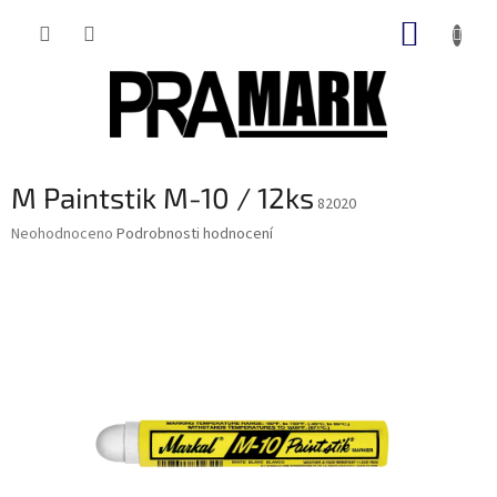
Přejít
NÁKUP
na
obsah
KOŠÍK
M Paintstik M-10 / 12ks
82020
Průměrné
Neohodnoceno
Podrobnosti hodnocení
hodnocení
produktu
je
0,0
z
5
hvězdiček.