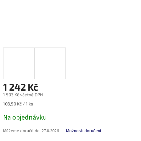
1 242 Kč
1 503 Kč včetně DPH
Měrná
103,50 Kč / 1 ks
cena:
Na objednávku
Můžeme doručit do:
27.8.2026
Možnosti doručení