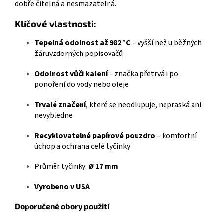
dobře čitelná a nesmazatelná.
Klíčové vlastnosti:
Tepelná odolnost až 982 °C
– vyšší než u běžných
žáruvzdorných popisovačů
Odolnost vůči kalení
– značka přetrvá i po
ponoření do vody nebo oleje
Trvalé značení
, které se neodlupuje, nepraská ani
nevybledne
Recyklovatelné papírové pouzdro
– komfortní
úchop a ochrana celé tyčinky
Průměr tyčinky:
Ø 17 mm
Vyrobeno v USA
Doporučené obory použití