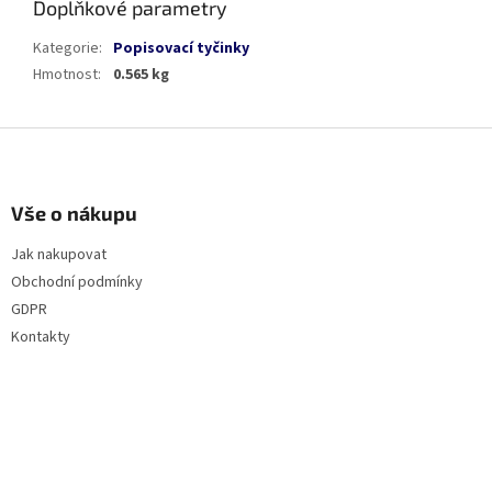
Doplňkové parametry
Kategorie
:
Popisovací tyčinky
Hmotnost
:
0.565 kg
Z
á
p
a
Vše o nákupu
t
Jak nakupovat
í
Obchodní podmínky
GDPR
Kontakty