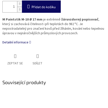
Přidat do košíku
M Paintstik M-10 Ø 17 mm
je extrémně
žáruvzdorný popisovač
,
který si zachovává čitelnost i při teplotách do 982 °C. Je
nepostradatelný pro značení kovů před žíháním, kování nebo tepelnou
úpravou v nejnáročnějších průmyslových provozech.
Detailní informace
ZEPTAT SE
SDÍLET
Související produkty