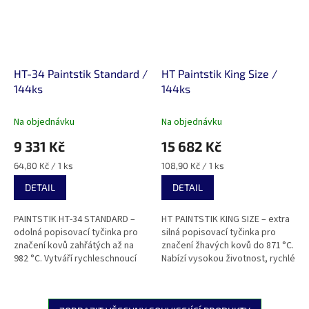
HT-34 Paintstik Standard /
HT Paintstik King Size /
144ks
144ks
Na objednávku
Na objednávku
9 331 Kč
15 682 Kč
Měrná
Měrná
64,80 Kč / 1 ks
108,90 Kč / 1 ks
cena:
cena:
DETAIL
DETAIL
PAINTSTIK HT-34 STANDARD –
HT PAINTSTIK KING SIZE – extra
odolná popisovací tyčinka pro
silná popisovací tyčinka pro
značení kovů zahřátých až na
značení žhavých kovů do 871 °C.
982 °C. Vytváří rychleschnoucí
Nabízí vysokou životnost, rychlé
bílé značky odolné vůči počasí i
schnutí a vynikající viditelnost.
otěru. Průměr: Ø 9,5 mm.
Průměr: Ø 19 mm,...