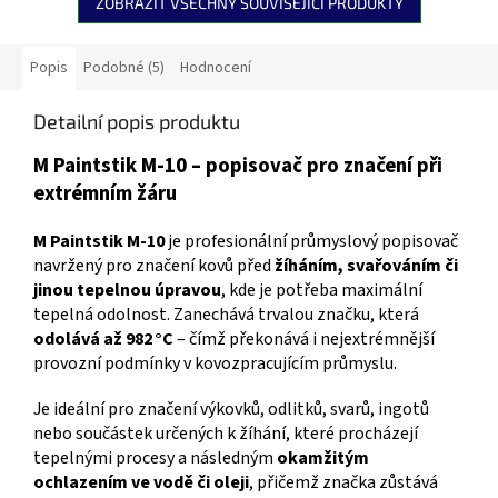
ZOBRAZIT VŠECHNY SOUVISEJÍCÍ PRODUKTY
Popis
Podobné (5)
Hodnocení
Detailní popis produktu
M Paintstik M-10 – popisovač pro značení při
extrémním žáru
M Paintstik M-10
je profesionální průmyslový popisovač
navržený pro značení kovů před
žíháním, svařováním či
jinou tepelnou úpravou
, kde je potřeba maximální
tepelná odolnost. Zanechává trvalou značku, která
odolává až 982 °C
– čímž překonává i nejextrémnější
provozní podmínky v kovozpracujícím průmyslu.
Je ideální pro značení výkovků, odlitků, svarů, ingotů
nebo součástek určených k žíhání, které procházejí
tepelnými procesy a následným
okamžitým
ochlazením ve vodě či oleji
, přičemž značka zůstává