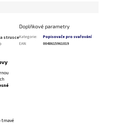
mm. Cenově...
Doplňkové parametry
Kategorie
:
Popisovače pro svařování
a strusce
o
EAN
:
0048615961019
ovy
brnou
ých
esné
ro tmavé