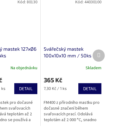
Kód:
80130
Kód:
44030100
ý mastek 127xØ6
Svářečský mastek
Další
4ks
100x10x10 mm / 50ks
produkt
Na objednávku
Skladem
č
365 Kč
Měrná
1 ks
DETAIL
7,30 Kč / 1 ks
DETAIL
cena:
astek pro dočasné
FM400 z přírodního mastku pro
hem svařovacích
dočasné značení během
lává teplotám až 2
svařovacích prací. Odolává
adno se používá a
teplotám až 2 000 °C, snadno
je sváry. Rozměr
se používá a neznečišťuje
. Cenově výhodná
sváry. Rozměr 100 × 10 × 10