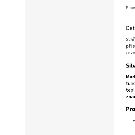
Popi
Det
Svař
při 
rozv
Sil
Mark
tuho
tepl
znač
Pro