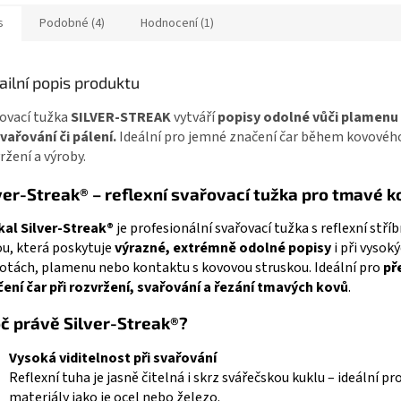
a...
s
Podobné (4)
Hodnocení (1)
ailní popis produktu
ovací tužka
SILVER-STREAK
vytváří
popisy odolné vůči plamenu 
svařování či pálení.
I
deální pro jemné značení čar během kovovéh
ržení a výroby.
ver-Streak® – reflexní svařovací tužka pro tmavé k
al Silver-Streak®
je profesionální svařovací tužka s reflexní stří
u, která poskytuje
výrazné, extrémně odolné popisy
i při vysok
otách, plamenu nebo kontaktu s kovovou struskou. Ideální pro
př
ení čar při rozvržení, svařování a řezání tmavých kovů
.
č právě Silver-Streak®?
Vysoká viditelnost při svařování
Reflexní tuha je jasně čitelná i skrz svářečskou kuklu – ideální p
materiály jako je ocel nebo železo.