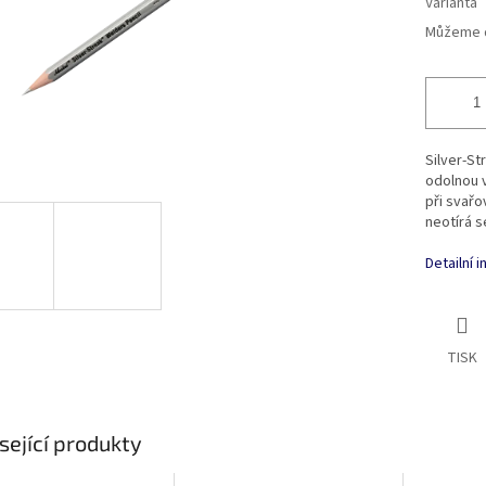
Varianta
Můžeme d
Silver-St
odolnou v
při svařo
neotírá s
Detailní 
TISK
sející produkty