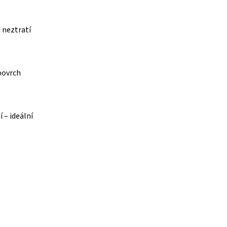
 neztratí
povrch
 – ideální