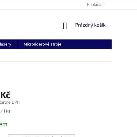
Přihlášení
NÁKUPNÍ
Prázdný košík
KOŠÍK
lasery
Mikroúderové stroje
 Kč
četně DPH
/ 1 ks
dem