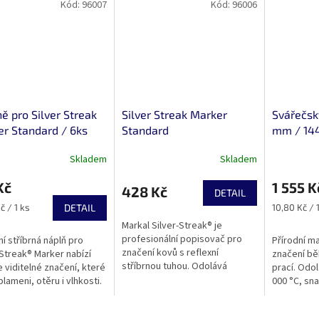
Kód:
96007
Kód:
96006
ě pro Silver Streak
Silver Streak Marker
Svářečsk
r Standard / 6ks
Standard
mm / 14
Skladem
Skladem
Kč
1 555 K
428 Kč
DETAIL
Měrná
č / 1 ks
DETAIL
10,80 Kč / 
cena:
Markal Silver-Streak® je
profesionální popisovač pro
ní stříbrná náplň pro
Přírodní m
značení kovů s reflexní
-Streak® Marker nabízí
značení bě
stříbrnou tuhou. Odolává
 viditelné značení, které
prací. Odo
plamenu, otěru i vlhkosti, značí
plameni, otěru i vlhkosti.
000 °C, sn
přesně a čistě i na tmavých,
rábe povrch a drží i na
neznečišťu
mastných nebo...
m či rezavém kovu....
127xØ6 mm