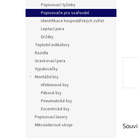
n
Popisovací tyčinky
e
Popisovače pro svařování
l
Identifikace hospodářských zvířat
Leptací pera
Držáky
Teplotní indikátory
Razidla
Gravírovací pera
Vypalovačky
Montážní lisy
Hřebenové lisy
Pákové lisy
Pneumatické lisy
Excentrické lisy
Popisovací lasery
Mikroúderové stroje
Souvi