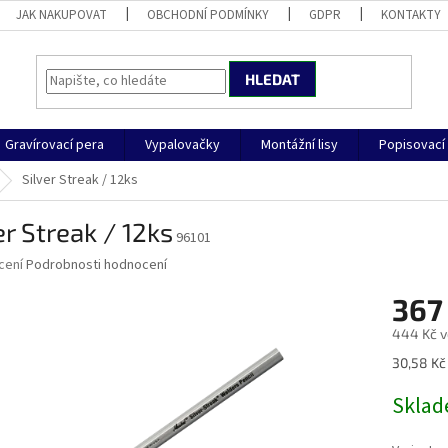
JAK NAKUPOVAT
OBCHODNÍ PODMÍNKY
GDPR
KONTAKTY
HLEDAT
Gravírovací pera
Vypalovačky
Montážní lisy
Popisovací 
Silver Streak / 12ks
er Streak / 12ks
96101
né
cení
Podrobnosti hodnocení
ní
367
u
444 Kč v
Měrná
30,58 Kč 
cena:
ek.
Skla