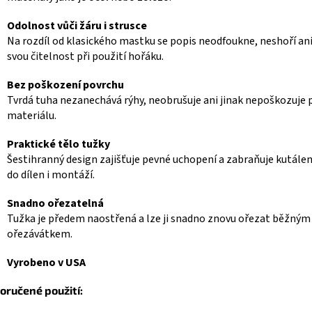
Odolnost vůči žáru i strusce
Na rozdíl od klasického mastku se popis neodfoukne, neshoří ani
svou čitelnost při použití hořáku.
Bez poškození povrchu
Tvrdá tuha nezanechává rýhy, neobrušuje ani jinak nepoškozuje 
materiálu.
Praktické tělo tužky
Šestihranný design zajišťuje pevné uchopení a zabraňuje kutálení
do dílen i montáží.
Snadno ořezatelná
Tužka je předem naostřená a lze ji snadno znovu ořezat běžným
ořezávátkem.
Vyrobeno v USA
oručené použití: