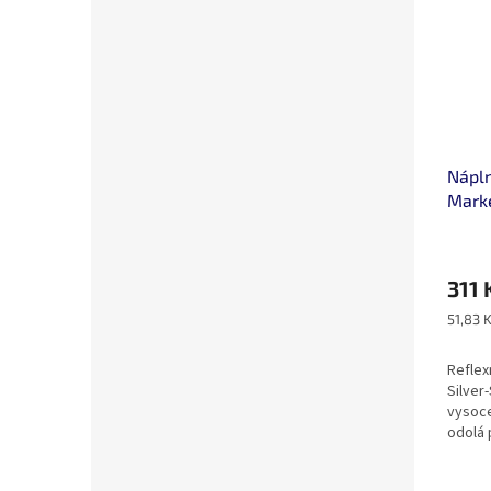
Nápln
Marke
311 
Měrná
51,83 K
cena:
Reflex
Silver
vysoce
odolá 
Nepošk
mastné