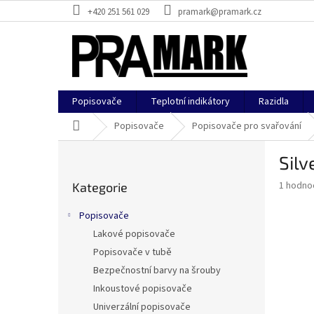
Přejít
+420 251 561 029
pramark@pramark.cz
na
obsah
Popisovače
Teplotní indikátory
Razidla
Domů
Popisovače
Popisovače pro svařování
P
Silv
o
Přeskočit
s
Průměr
1 hodno
Kategorie
kategorie
t
hodnoce
r
produkt
Popisovače
a
je
Lakové popisovače
5,0
n
z
Popisovače v tubě
n
5
í
Bezpečnostní barvy na šrouby
hvězdič
p
Inkoustové popisovače
a
Univerzální popisovače