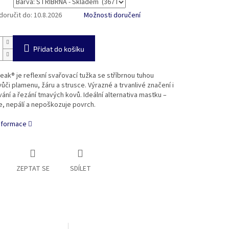
oručit do:
10.8.2026
Možnosti doručení
Přidat do košíku
reak® je reflexní svařovací tužka se stříbrnou tuhou
ůči plamenu, žáru a strusce. Výrazné a trvanlivé značení i
vání a řezání tmavých kovů. Ideální alternativa mastku –
e, nepálí a nepoškozuje povrch.
informace
ZEPTAT SE
SDÍLET