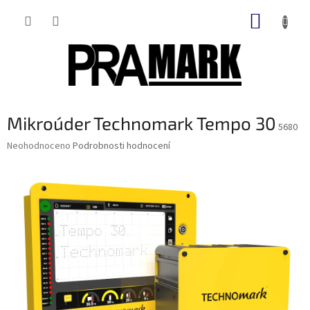
Přejít
NÁKUP
na
obsah
KOŠÍK
Mikroúder Technomark Tempo 30
5680
Průměrné
Neohodnoceno
Podrobnosti hodnocení
hodnocení
produktu
je
0,0
z
5
hvězdiček.