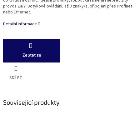
do tvrdosti 63 HRC. Ideální pro linky, robotická ramena i nepřetržitý
provoz 24/7. Dotykové ovládání, až 3 znaky/s, připojení přes Profinet
nebo Ethernet.
Detailní informace
Zeptat se
SDÍLET
Související produkty