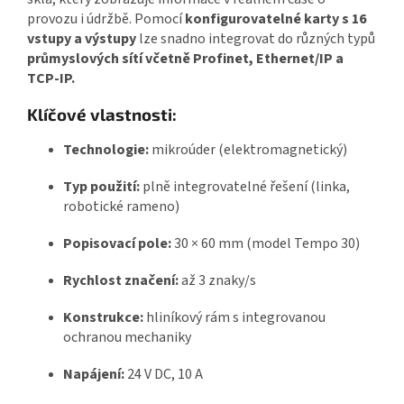
provozu i údržbě. Pomocí
konfigurovatelné karty s 16
vstupy a výstupy
lze snadno integrovat do různých typů
průmyslových sítí včetně Profinet, Ethernet/IP a
TCP-IP.
Klíčové vlastnosti:
Technologie:
mikroúder (elektromagnetický)
Typ použití:
plně integrovatelné řešení (linka,
robotické rameno)
Popisovací pole:
30 × 60 mm (model Tempo 30)
Rychlost značení:
až 3 znaky/s
Konstrukce:
hliníkový rám s integrovanou
ochranou mechaniky
Napájení:
24 V DC, 10 A