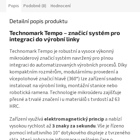
Popis
Podobné (8)
Hodnocení
Detailní popis produktu
Technomark Tempo – značicí systém pro
integraci do výrobní linky
Technomark Tempo je robustní a vysoce výkonný
mikroúderový značicí systém navržený pro plnou
integraci do automatizovaných výrobních procesů. Díky
kompaktním rozměrům, modulárnímu provedení a
vícepolohové značicí hlavě (360°) lze zařízení snadno
instalovat na výrobní linky, montážní stanice nebo
robotická ramena. Technologie mikroúderu zajišťuje
přesné a trvalé značení i u materiálů s tvrdostí až 63
HRC.
Zařízení využívá
elektromagnetický princip
a nabízí
vysokou rychlost až
3 znaky za sekundu
. Vše je řízeno
pomocí intuitivního 10" dotykového displeje z tvrzeného
skla, který zobrazuje informace v reálném čase o