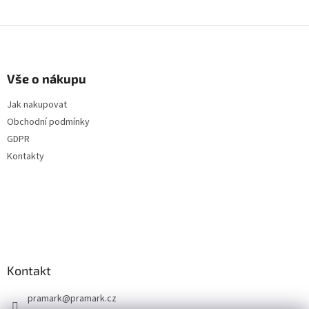
Z
á
p
a
Vše o nákupu
t
Jak nakupovat
í
Obchodní podmínky
GDPR
Kontakty
Kontakt
pramark
@
pramark.cz