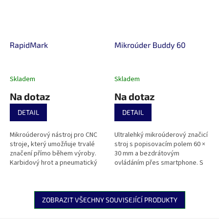
RapidMark
Mikroúder Buddy 60
Skladem
Skladem
Na dotaz
Na dotaz
DETAIL
DETAIL
Mikroúderový nástroj pro CNC
Ultralehký mikroúderový značicí
stroje, který umožňuje trvalé
stroj s popisovacím polem 60 ×
značení přímo během výroby.
30 mm a bezdrátovým
Karbidový hrot a pneumatický
ovládáním přes smartphone. S
pohon zajišťují rychlé, hluboké a
hmotností jen 2,8 kg,
přesné značení čísel, kódů...
bateriovým provozem a
intuitivní aplikací...
ZOBRAZIT VŠECHNY SOUVISEJÍCÍ PRODUKTY