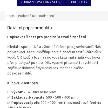
ZOBRAZIT VŠECHNY SOUVISEJÍCÍ PRODUKTY
Popis
Podobné (8)
Hodnocení
Detailní popis produktu
Popisovací laser pro precizní a trvalé značení
Hledáte spolehlivé a výkonné řešení pro gravírování? Náš
popisovací laser umožňuje trvalé značení textů, čárových
kódů, QR kódů a log na širokou škálu materiálů – od kovů
přes plasty až po sklo. Díky vysoké přesnosti a rychlosti
zajišťuje dokonalé výsledky bez mechanického
poškození dílů.
Klíčové vlastnosti:
✅
Výkon
: 20W, 30W nebo 50W
✅
Zakládací kapacita
: 500 × 500 × 400 mm
✅
Popisovací pole
: 100 × 100 mm (možnost rozšíření na