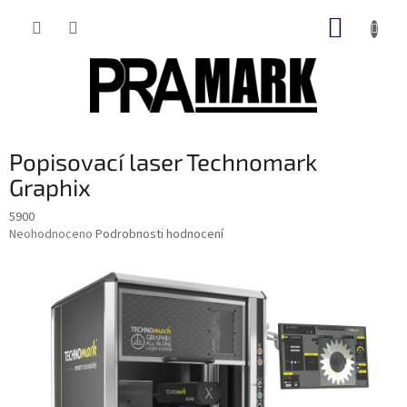
Přejít
NÁKUP
na
obsah
KOŠÍK
Popisovací laser Technomark
Graphix
5900
Průměrné
Neohodnoceno
Podrobnosti hodnocení
hodnocení
produktu
je
0,0
z
5
hvězdiček.