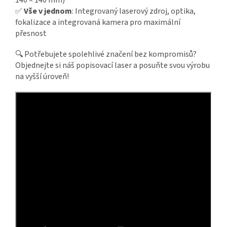
140 × 140 mm)
✅
Vše v jednom
: Integrovaný laserový zdroj, optika,
fokalizace a integrovaná kamera pro maximální
přesnost
🔍 Potřebujete spolehlivé značení bez kompromisů?
Objednejte si náš popisovací laser a posuňte svou výrobu
na vyšší úroveň!