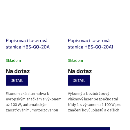
Popisovací laserová
Popisovací laserová
stanice HBS-GQ-20A
stanice HBS-GQ-20A1
Skladem
Skladem
Na dotaz
Na dotaz
DETAIL
DETAIL
Ekonomická alternativa k
Výkonný a bezúdržbový
evropským značkám s výkonem
vláknový laser bezpečnostní
až 100 W, automatickým
třídy 1 s výkonem až 100 W pro
zaostřováním, motorizovanou
značení kovů, plastů a dalších
osou Z a výkonným softwarem.
materiálů. Nabízí vysokou
Laser třídy 4 (bez krytování) je
rychlost (až 12 000 mm/s),
ideální pro...
automatické...