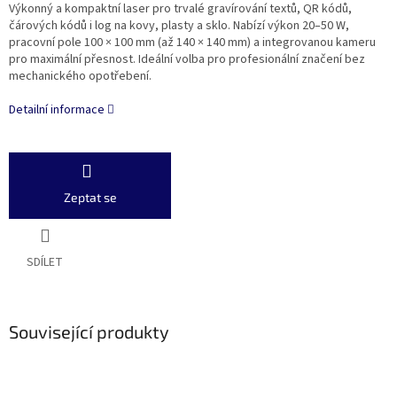
Výkonný a kompaktní laser pro trvalé gravírování textů, QR kódů,
čárových kódů i log na kovy, plasty a sklo. Nabízí výkon 20–50 W,
pracovní pole 100 × 100 mm (až 140 × 140 mm) a integrovanou kameru
pro maximální přesnost. Ideální volba pro profesionální značení bez
mechanického opotřebení.
Detailní informace
Zeptat se
SDÍLET
Související produkty