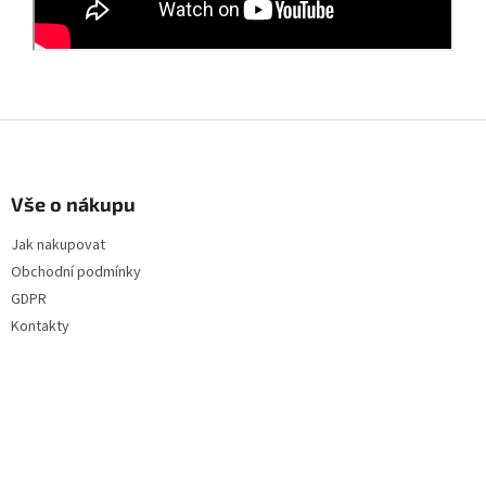
Z
á
p
a
Vše o nákupu
t
Jak nakupovat
í
Obchodní podmínky
GDPR
Kontakty